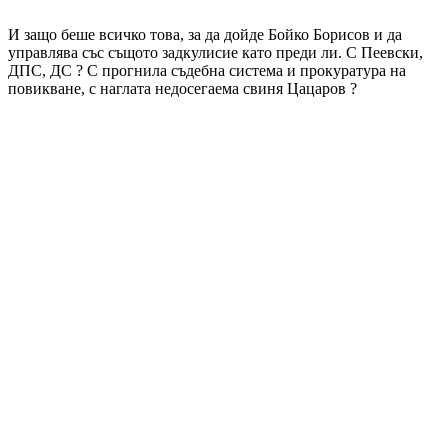
И защо беше всичко това, за да дойде Бойко Борисов и да
управлява със същото задкулисие като преди ли. С Пеевски,
ДПС, ДС ? С прогнила съдебна система и прокуратура на
повикване, с наглата недосегаема свиня Цацаров ?